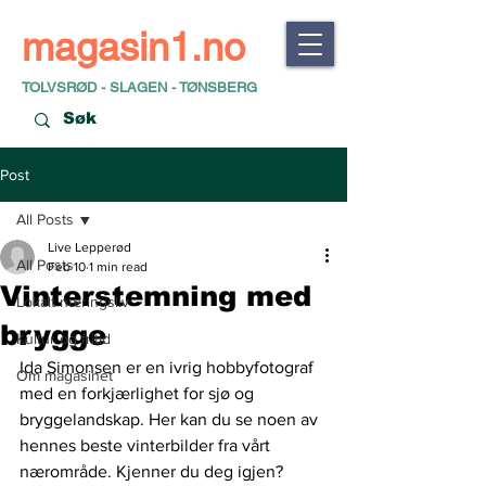
magasin1.no
TOLVSRØD - SLAGEN - TØNSBERG
Post
All Posts
Live Lepperød
All Posts
Feb 10
1 min read
Vinterstemning med
Lokalt næringsliv
brygge
Kultur og fritid
Ida Simonsen er en ivrig hobbyfotograf 
Om magasinet
med en forkjærlighet for sjø og 
bryggelandskap. Her kan du se noen av 
hennes beste vinterbilder fra vårt 
nærområde. Kjenner du deg igjen?