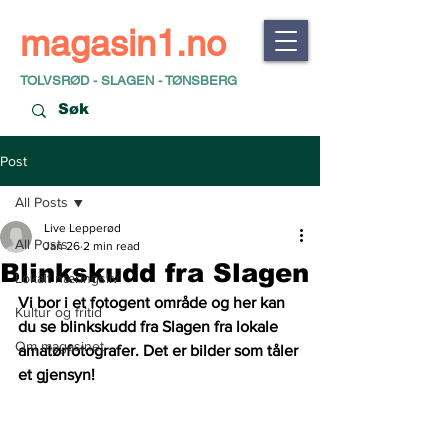
magasin1.no
TOLVSRØD - SLAGEN - TØNSBERG
Post
All Posts
Live Lepperød
All Posts
Jan 26
2 min read
Blinkskudd fra Slagen
Lokalt næringsliv
Vi bor i et fotogent område og her kan 
Kultur og fritid
du se blinkskudd fra Slagen fra lokale 
Om magasinet
amatørfotografer. Det er bilder som tåler 
et gjensyn!