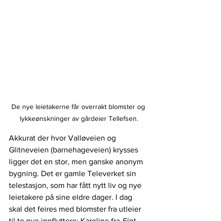
De nye leietakerne får overrakt blomster og 
lykkeønskninger av gårdeier Tellefsen.
Akkurat der hvor Valløveien og 
Glitneveien (barnehageveien) krysses 
ligger det en stor, men ganske anonym 
bygning. Det er gamle Televerket sin 
telestasjon, som har fått nytt liv og nye 
leietakere på sine eldre dager. I dag 
skal det feires med blomster fra utleier 
til to nye innflyttere; Karoline fra 
Fint 