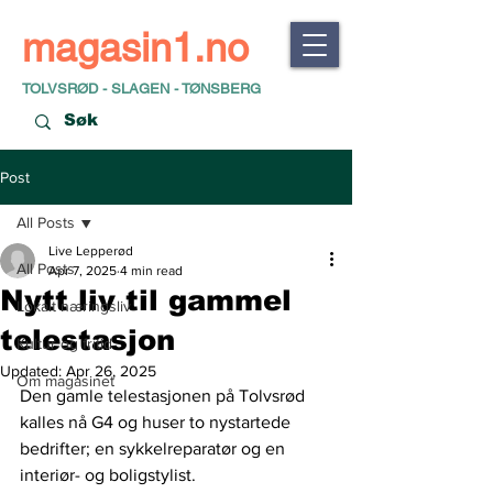
magasin1.no
TOLVSRØD - SLAGEN - TØNSBERG
Post
All Posts
Live Lepperød
All Posts
Apr 7, 2025
4 min read
Nytt liv til gammel
Lokalt næringsliv
telestasjon
Kultur og fritid
Updated:
Apr 26, 2025
Om magasinet
Den gamle telestasjonen på Tolvsrød 
kalles nå G4 og huser to nystartede 
bedrifter; en sykkelreparatør og en 
interiør- og boligstylist.