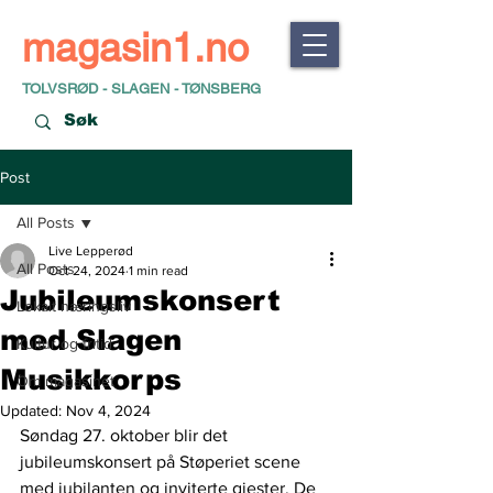
magasin1.no
TOLVSRØD - SLAGEN - TØNSBERG
Post
All Posts
Live Lepperød
All Posts
Oct 24, 2024
1 min read
Jubileumskonsert
Lokalt næringsliv
med Slagen
Kultur og fritid
Musikkorps
Om magasinet
Updated:
Nov 4, 2024
Søndag 27. oktober blir det 
jubileumskonsert på Støperiet scene 
med jubilanten og inviterte gjester. De 