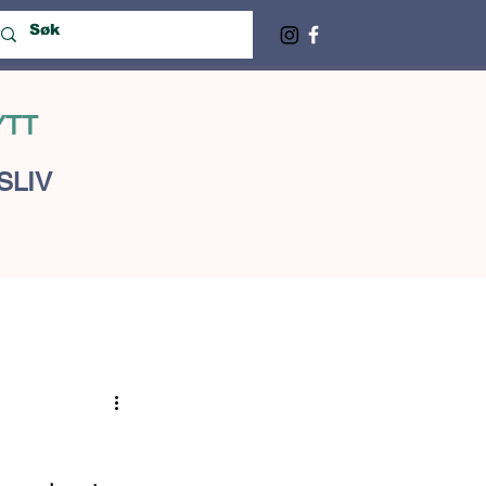
YTT
SLIV