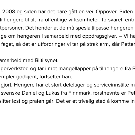
i 2008 og siden har det bare gått en vei. Oppover. Siden 
ilhengere til alt fra offentlige virksomheter, forsvaret, ent
atpersoner. Det hender at de må spesialtilpasse hengeren
gge om hengeren i samarbeid med oppdragsgiver. – Vi har
et, så det er utfordringer vi tar på strak arm, slår Petter 
samarbeid med Biltilsynet.
ngerverksted og tar i mot mangellapper på tilhengere fra Bil
empler godkjent, fortsetter han.
 gjort. Hengere har et stort delelager og serviceinnstilte m
 svenske Daniel og Lukas fra Finnmark, førstnevnte er Pet
sitter løst og praten går. Det er et trivelig sted å komme 