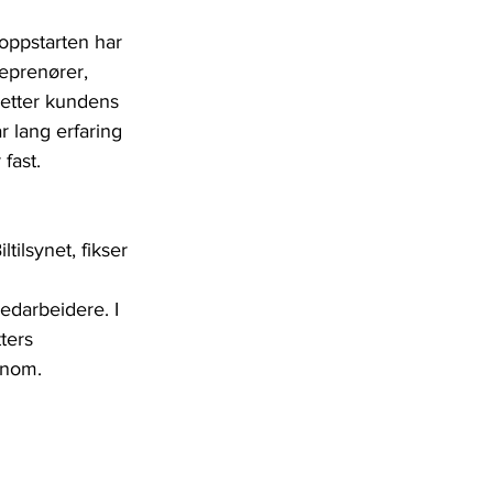
oppstarten har 
reprenører, 
 etter kundens 
 lang erfaring 
fast.
tilsynet, fikser 
edarbeidere. I 
ters 
innom.