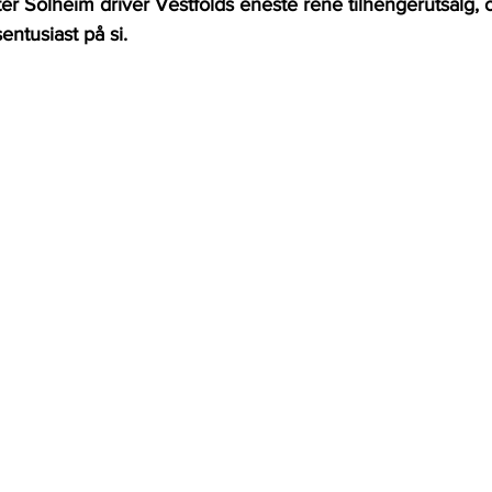
r Solheim driver Vestfolds eneste rene tilhengerutsalg, 
entusiast på si.