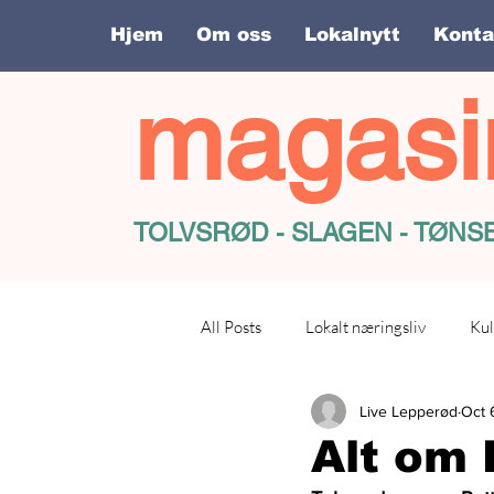
Hjem
Om oss
Lokalnytt
Konta
magasi
TOLVSRØD - SLAGEN - TØN
All Posts
Lokalt næringsliv
Kul
Live Lepperød
Oct 
Alt om