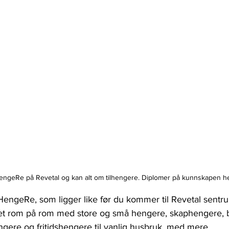
HengeRe på Revetal og kan alt om tilhengere. Diplomer på kunnskapen 
 HengeRe, som ligger like før du kommer til Revetal sentru
det rom på rom med store og små hengere, skaphengere, 
gere og fritidshengere til vanlig husbruk, med mere.