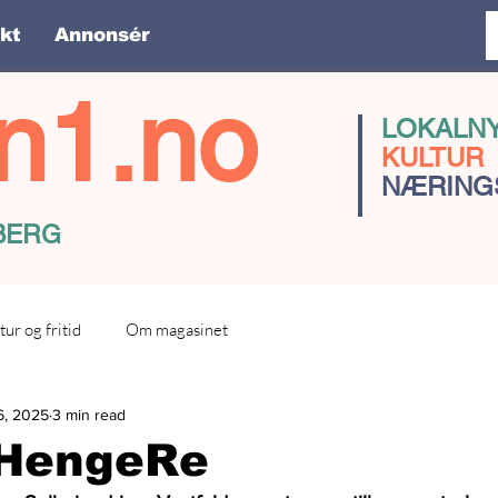
kt
Annonsér
n1.no
LOKALN
KULTUR
NÆRING
SBERG
tur og fritid
Om magasinet
6, 2025
3 min read
 HengeRe