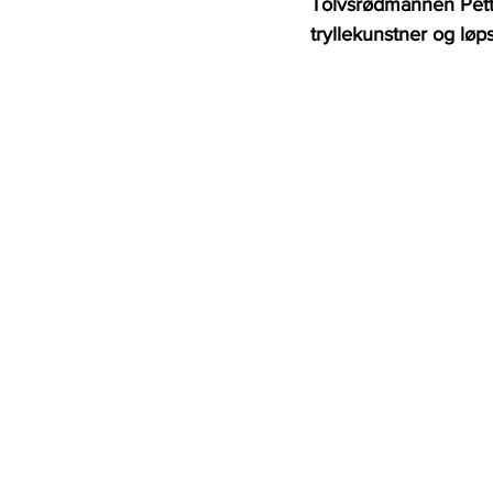
Tolvsrødmannen Pette
tryllekunstner og løps