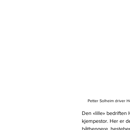
Petter Solheim driver 
Den «lille» bedriften
kjempestor. Her er 
båthengere, hestehen