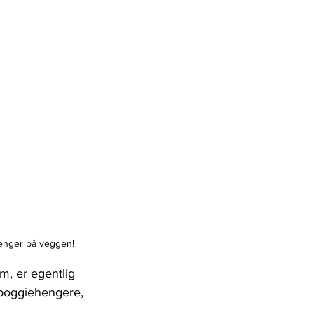
henger på veggen!
m, er egentlig 
boggiehengere, 