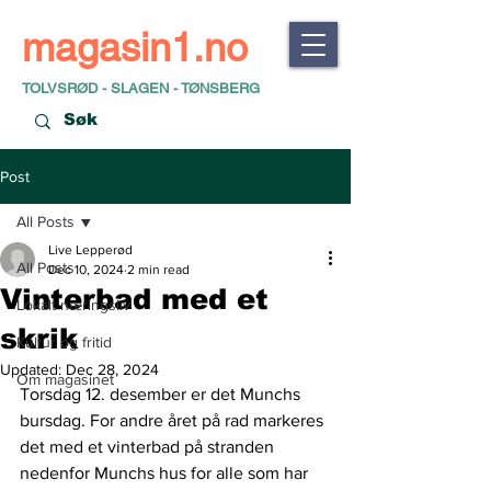
magasin1.no
TOLVSRØD - SLAGEN - TØNSBERG
Post
All Posts
Live Lepperød
All Posts
Dec 10, 2024
2 min read
Vinterbad med et
Lokalt næringsliv
skrik
Kultur og fritid
Updated:
Dec 28, 2024
Om magasinet
Torsdag 12. desember er det Munchs 
bursdag. For andre året på rad markeres 
det med et vinterbad på stranden 
nedenfor Munchs hus for alle som har 