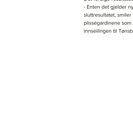
- Enten det gjelder n
sluttresultatet, smil
plisségardinene som s
innseilingen til Tønsb