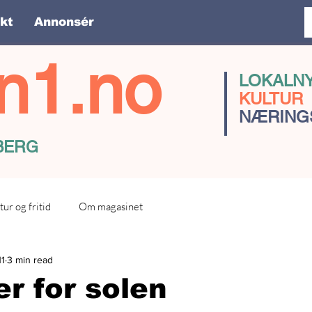
kt
Annonsér
n1.no
LOKALN
KULTUR
NÆRING
SBERG
tur og fritid
Om magasinet
11
3 min read
r for solen