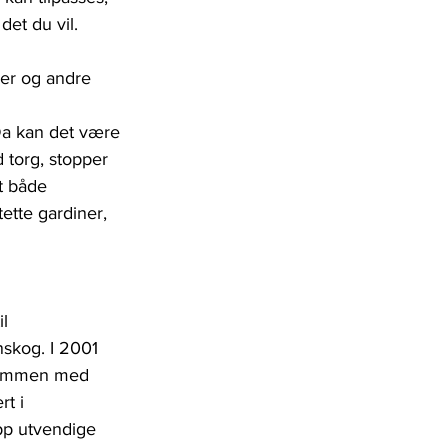
det du vil.
oer og andre 
Da kan det være 
 torg, stopper 
t både 
ette gardiner, 
l 
nskog. I 2001 
 sammen med 
t i 
pp utvendige 