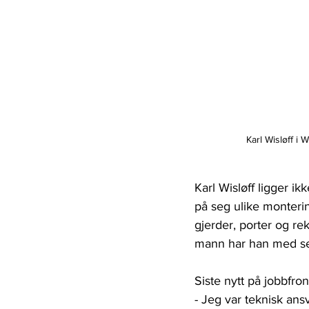
Karl Wisløff i 
Karl Wisløff ligger ik
på seg ulike monteri
gjerder, porter og r
mann har han med se
Siste nytt på jobbfro
- Jeg var teknisk ans