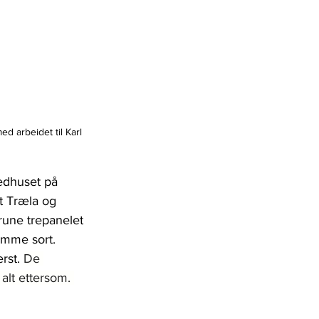
d arbeidet til Karl 
vedhuset på 
t Træla og 
rune trepanelet 
samme sort. 
rst. 
De 
alt ettersom. 