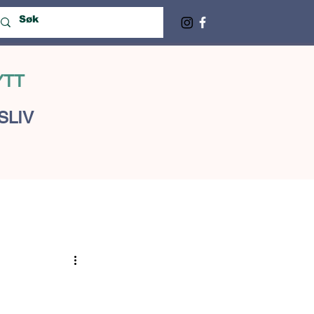
YTT
SLIV