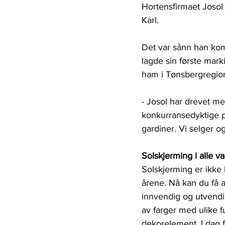
Hortensfirmaet Josol 
Karl.
Det var sånn han kom
lagde sin første mark
ham i Tønsbergregio
- Josol har drevet me
konkurransedyktige på
gardiner. Vi selger og
Solskjerming i alle va
Solskjerming er ikke
årene. Nå kan du få ak
innvendig og utvendig
av farger med ulike f
dekorelement. I dag f