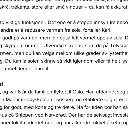
krå, trekanta, store eller små vinduer – du kan få akkurat 
to viktige funksjoner. Det ene er å stoppe innsyn fra nab
andre er å redusere varmen fra sola, forteller Karl.
 godt på varmen, men blir også lett varmet opp av sola. 
lig skygge i rommet. Utvendig screens, som de på Tolvsrød
rmen, men du kan velge mellom ulike grader av lystetthe
. Du kan la solen skinne så vidt igjennom eller få helt lyst
rommet, legger han til.
et
 og var 6 år da familien flyttet til Oslo. Han utdannet seg ti
en Maritime høyskolen i Tønsberg og etablerte seg i Løre
erg for godt, med kone og tre døtre. Nå for tiden bor han
hus på Snippen ved Narverød. Der har de selvsagt invester
enner lokalmarkedet godt og har allerede rukket å sette o