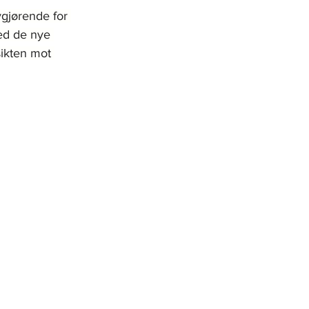
vgjørende for 
med de nye 
sikten mot 