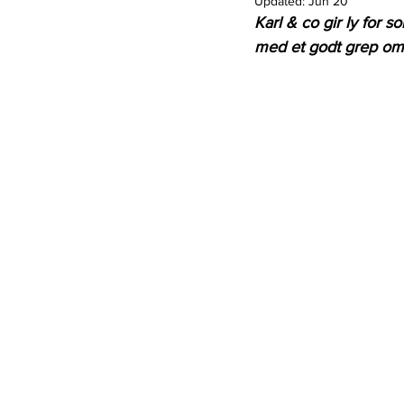
Updated:
Jun 20
Karl & co gir ly for so
med et godt grep om