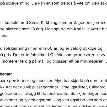
på solskjerming. De kan alt som trengs å vite om den sake
 i kontakt med Svein Kirkhaug, som er 2. generasjon «so
ise allerede som 13-årig. Han spurte om Karl ville være bi
nen.
d solskjerming i mer enn 60 år, og er veldig dyktige og 
 pris. Det er to fabrikker i Østfold som produserer alt av
 monterer ferdig på mål, og tilpasser alt på millimeteren, 
rianter
 bare persienner og markiser. Mye har skjedd på den front
kurat det du vil; plisségardiner, lamellgardiner, rullegard
e screens, i tillegg til de førstnevnte. Solskjermingen ko
unksjoner og lystettingsgrad – og kan også brukes som en 
innes det ingen grenser for typen vinduer solskjermingen 