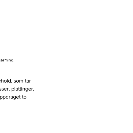
jerming. 
ehold, som tar 
er, plattinger, 
ppdraget to 
 