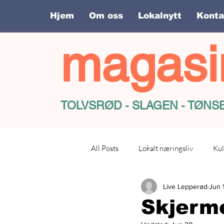
Hjem
Om oss
Lokalnytt
Konta
magasi
TOLVSRØD - SLAGEN - TØN
All Posts
Lokalt næringsliv
Kul
Live Lepperød
Jun 
Skjerme