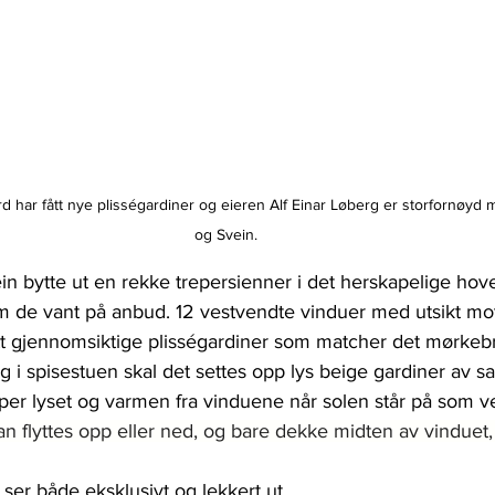
 har fått nye plisségardiner og eieren Alf Einar Løberg er storfornøyd me
og Svein.
ein bytte ut en rekke trepersienner i det herskapelige ho
 de vant på anbud. 12 vestvendte vinduer med utsikt mo
ett gjennomsiktige plisségardiner som matcher det mørkeb
 og i spisestuen skal det settes opp lys beige gardiner av 
er lyset og varmen fra vinduene når solen står på som ve
an flyttes opp eller ned, og bare dekke midten av vinduet, 
 ser både eksklusivt og lekkert ut. 