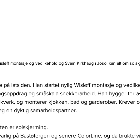
Wisløff montasje og vedlikehold og Svein Kirkhaug i Josol kan alt om solsk
ke på latsiden. Han startet nylig Wisløff montasje og vedlik
ngsoppdrag og småskala snekkerarbeid. Han bygger terrass
ekkverk, og monterer kjøkken, bad og garderober. Krever o
g en dyktig samarbeidspartner.
nten er solskjerming.
varlig på Bastøfergen og senere ColorLine, og da brukte vi