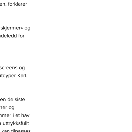
n, forklarer 
lskjermer» og 
ndeledd for 
 screens og 
utdyper Karl.
en de siste 
iner og 
mmer i et hav 
uttrykksfullt 
kan tilpasses, 