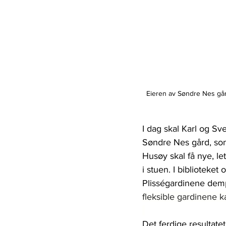
Eieren av Søndre Nes gård
I dag skal Karl og Sv
Søndre Nes gård, som
Husøy skal få nye, l
i stuen. I biblioteket
Plisségardinene demp
fleksible gardinene k
Det ferdige resultatet