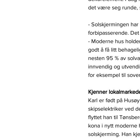
det være seg runde, s
- Solskjermingen har 
forbipasserende. Det 
- Moderne hus holder
godt å få litt behage
nesten 95 % av solva
innvendig og utvendig
for eksempel til sove
Kjenner lokalmarked
Karl er født på Husøy,
skipselektriker ved d
flyttet han til Tønsb
kona i nytt moderne 
solskjerming. Han kj