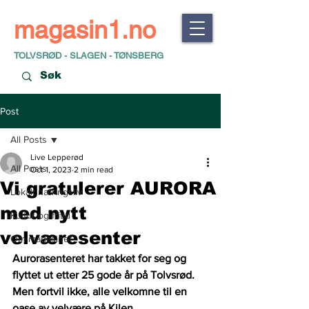
magasin1.no
TOLVSRØD - SLAGEN - TØNSBERG
Post
All Posts
Live Lepperød
All Posts
Oct 1, 2023
2 min read
Vi gratulerer AURORA
Lokalt næringsliv
med nytt
Kultur og fritid
velværesenter
Om magasinet
Aurorasenteret har takket for seg og 
flyttet ut etter 25 gode år på Tolvsrød. 
Men fortvil ikke, alle velkomne til en 
oase av velvære på Kilen.