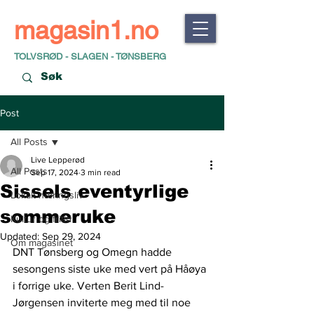
magasin1.no
TOLVSRØD - SLAGEN - TØNSBERG
Post
All Posts
Live Lepperød
All Posts
Sep 17, 2024
3 min read
Sissels eventyrlige
Lokalt næringsliv
sommeruke
Kultur og fritid
Updated:
Sep 29, 2024
Om magasinet
DNT Tønsberg og Omegn hadde 
sesongens siste uke med vert på Håøya 
i forrige uke. Verten Berit Lind-
Jørgensen inviterte meg med til noe 