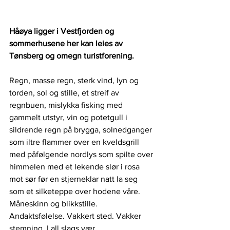
Håøya ligger i Vestfjorden og 
sommerhusene her kan leies av 
Tønsberg og omegn turistforening.
Regn, masse regn, sterk vind, lyn og 
torden, sol og stille, et streif av 
regnbuen, mislykka fisking med 
gammelt utstyr, vin og potetgull i 
sildrende regn på brygga, solnedganger 
som iltre flammer over en kveldsgrill 
med påfølgende nordlys som spilte over 
himmelen med et lekende slør i rosa 
mot sør før en stjerneklar natt la seg 
som et silketeppe over hodene våre. 
Måneskinn og blikkstille. 
Andaktsfølelse. Vakkert sted. Vakker 
stemning. I all slags vær.