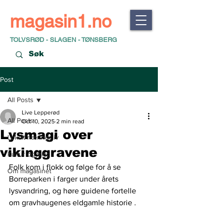
magasin1.no
TOLVSRØD - SLAGEN - TØNSBERG
Post
All Posts
Live Lepperød
All Posts
Oct 10, 2025
2 min read
Lysmagi over
Lokalt næringsliv
vikinggravene
Kultur og fritid
Folk kom i flokk og følge for å se 
Om magasinet
Borreparken i farger under årets 
lysvandring, og høre guidene fortelle 
om gravhaugenes eldgamle historie . 