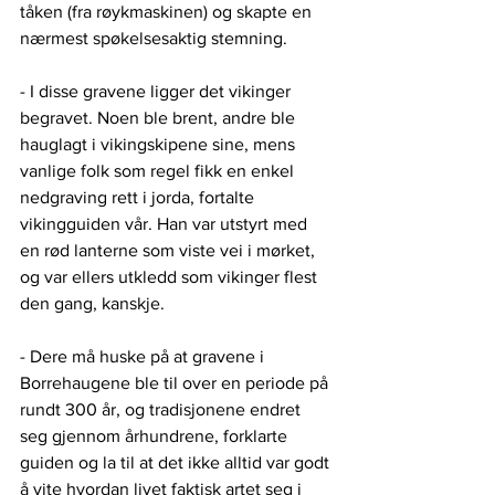
tåken (fra røykmaskinen) og skapte en 
nærmest spøkelsesaktig stemning. 
- I disse gravene ligger det vikinger 
begravet. Noen ble brent, andre ble 
hauglagt i vikingskipene sine, mens 
vanlige folk som regel fikk en enkel 
nedgraving rett i jorda, fortalte 
vikingguiden vår. Han var utstyrt med 
en rød lanterne som viste vei i mørket, 
og var ellers utkledd som vikinger flest 
den gang, kanskje.
- Dere må huske på at gravene i 
Borrehaugene ble til over en periode på 
rundt 300 år, og tradisjonene endret 
seg gjennom århundrene, forklarte 
guiden og la til at det ikke alltid var godt 
å vite hvordan livet faktisk artet seg i 