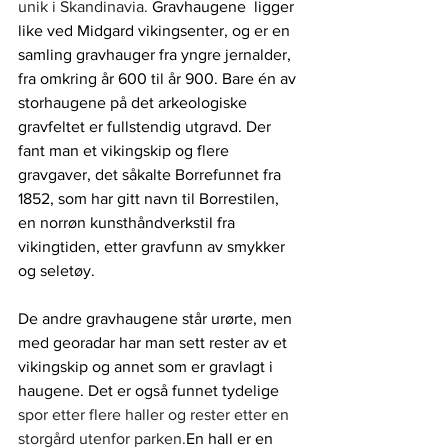
unik i Skandinavia. 
Gravhaugene  ligger 
like ved Midgard vikingsenter, og er en 
samling gravhauger fra yngre jernalder, 
fra omkring år 600 til år 900. Bare én av 
storhaugene på det arkeologiske 
gravfeltet er fullstendig utgravd. Der 
fant man et vikingskip og flere 
gravgaver, det såkalte Borrefunnet fra 
1852, som har gitt navn til Borrestilen, 
en norrøn kunsthåndverkstil fra 
vikingtiden, etter gravfunn av smykker 
og seletøy. 
De andre gravhaugene står urørte, men 
med georadar har man sett rester av et 
vikingskip og annet som er gravlagt i 
haugene. Det er også funnet tydelige 
spor etter flere haller og rester etter en 
storgård utenfor parken.
En hall er en 