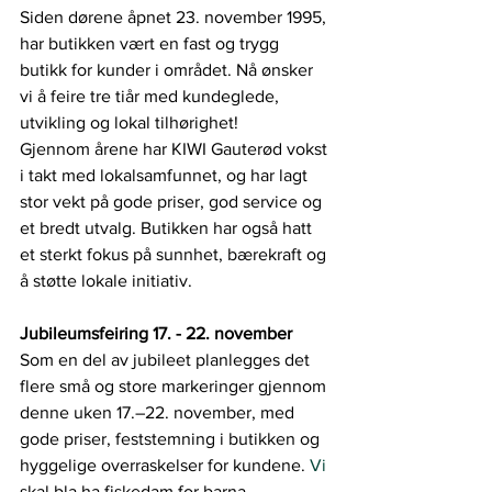
Siden dørene åpnet 23. november 1995, 
har butikken vært en fast og trygg 
butikk for kunder i området. Nå ønsker 
vi å feire tre tiår med kundeglede, 
utvikling og lokal tilhørighet!
Gjennom årene har KIWI Gauterød vokst 
i takt med lokalsamfunnet, og har lagt 
stor vekt på gode priser, god service og 
et bredt utvalg. Butikken har også hatt 
et sterkt fokus på sunnhet, bærekraft og 
å støtte lokale initiativ.
Jubileumsfeiring 17. - 22. november
Som en del av jubileet planlegges det 
flere små og store markeringer gjennom 
denne uken 17.–22. november, med 
gode priser, feststemning i butikken og 
hyggelige overraskelser for kundene.
 Vi
skal bla ha fiskedam for barna, 