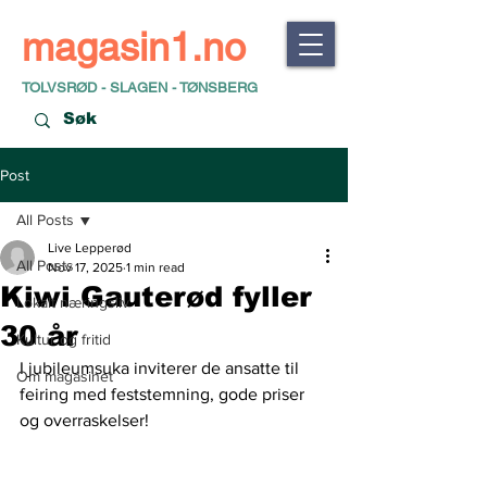
magasin1.no
TOLVSRØD - SLAGEN - TØNSBERG
Post
All Posts
Live Lepperød
All Posts
Nov 17, 2025
1 min read
Kiwi Gauterød fyller
Lokalt næringsliv
30 år
Kultur og fritid
I jubileumsuka inviterer de ansatte til 
Om magasinet
feiring med feststemning, gode priser 
og overraskelser!