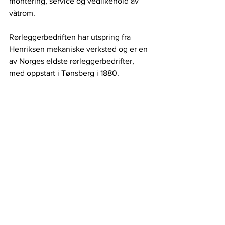
montering, service og vedlikehold av 
våtrom.
Rørleggerbedriften har utspring fra 
Henriksen mekaniske verksted og er en 
av Norges eldste rørleggerbedrifter, 
med oppstart i Tønsberg i 1880. 
Butikken på Råel er en faghandel som 
også selger baderomsinteriør og 
spennende designprodukter. Det gule 
Bademiljø-huset på Narverødveien lyser 
opp på venstre side før du kommer til 
Kiwi Råel og har vært bedriftens 
tilholdssted siden 1979, da far til 
brødrene Krämer drev virksomheten.
Trenger du råd eller å snakke direkte 
med en rørlegger om et prosjekt er det 
alltid fagfolk til stede som kan hjelpe 