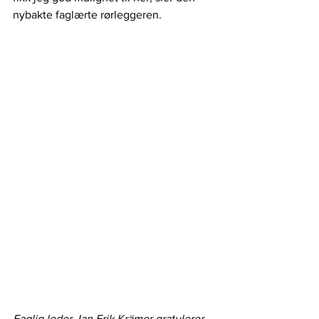
nybakte faglærte rørleggeren.
Faglig leder Jan Erik Krämer gratulerer 