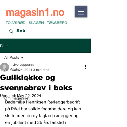
magasin1.no
TOLVSRØD - SLAGEN - TØNSBERG
Post
All Posts
Live Lepperød
All Posts
Apr 24, 2024
3 min read
Gullklokke og
Lokalt næringsliv
svennebrev i boks
Kultur og fritid
Updated:
May 22, 2024
Om magasinet
Bademiljø Henriksen Rørleggerbedrift 
på Råel har solide fagarbeidere og kan 
skilte med en ny faglært rørlegger og 
en jubilant med 25 års fartstid i 