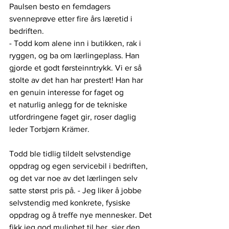
Paulsen besto en femdagers 
svenneprøve etter fire års læretid i 
bedriften.
- Todd kom alene inn i butikken, rak i 
ryggen, og ba om lærlingeplass. Han 
gjorde et godt førsteinntrykk. Vi er så 
stolte av det han har prestert! Han har 
en genuin interesse for faget og
et naturlig anlegg for de tekniske 
utfordringene faget gir, roser daglig 
leder Torbjørn Krämer.
Todd ble tidlig tildelt selvstendige 
oppdrag og egen servicebil i bedriften, 
og det var noe av det lærlingen selv 
satte størst pris på. - Jeg liker å jobbe 
selvstendig med konkrete, fysiske 
oppdrag og å treffe nye mennesker. Det 
fikk jeg god mulighet til her, sier den 