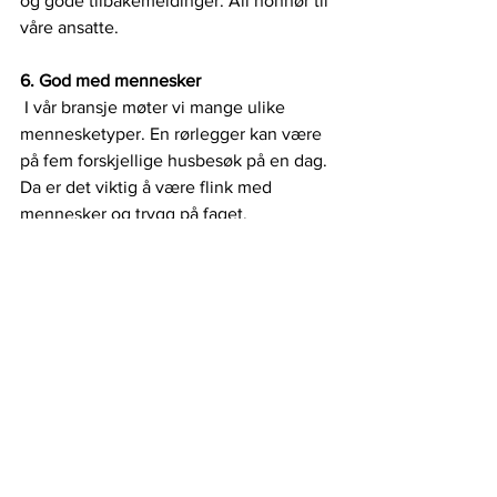
og gode tilbakemeldinger. All honnør til 
våre ansatte.
6. God med mennesker
 I vår bransje møter vi mange ulike 
mennesketyper. En rørlegger kan være 
på fem forskjellige husbesøk på en dag. 
Da er det viktig å være flink med 
mennesker og trygg på faget. 
Det er lettere å ta kontakt med noen du 
har tillit til. Folk kommer ofte igjen og 
ber om å få samme mann neste gang de 
trenger en rørlegger. Det syns vi er en 
flott tillitserklæring.
Lokalt næringsliv