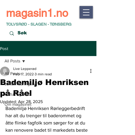
magasin1.no
TOLVSRØD - SLAGEN - TØNSBERG
Post
All Posts
Live Lepperød
All Posts
Feb 17, 2022
3 min read
Bademiljø Henriksen
Lokalt næringsliv
på Råel
Kultur og fritid
Updated:
Apr 28, 2025
Om magasinet
Bademiljø Henriksen Rørleggerbedrift 
har alt du trenger til baderommet og 
åtte flinke fagfolk som sørger for at du 
kan renovere badet til markedets beste 