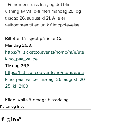
- Filmen er straks klar, og det blir 
visning av Vallø-filmen mandag 25. og 
tirsdag 26. august kl 21. Alle er 
velkommen til en unik filmopplevelse!
Billetter fås kjøpt på ticketCo
Mandag 25.8: 
https://tll.ticketco.events/no/nb/m/e/ute
kino_paa_valloe
Tirsdag 26,8: 
https://tll.ticketco.events/no/nb/m/e/ute
kino_paa_valloe_tirsdag_26_august_20
25_kl_2100
Kilde: Vallø & omegn historielag.
Kultur og fritid