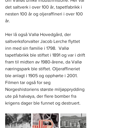
om Valløs unike industrihistorie. Her var 
det saltverk i over 100 år, tapetfabrikk i 
nesten 100 år og oljeraffineri i over 100 
år. 
Her lå også Vallø Hovedgård, der 
saltverksforvalter Jacob Lerche flyttet 
inn med sin familie i 1798.  Vallø 
tapetfabrikk ble stiftet i 1891 og var i drift 
fram til midten av 1980-årene, da Vallø 
næringspark ble stiftet. Oljeraffineriet 
ble anlagt i 1905 og opphørte i 2001. 
Filmen tar også for seg 
Norgeshistoriens største miljøpprydding 
ute på halvøya, der flere bomber fra 
krigens dager ble funnet og destruert.