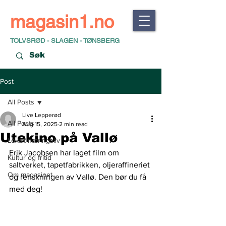
magasin1.no
TOLVSRØD - SLAGEN - TØNSBERG
Post
All Posts
Live Lepperød
All Posts
Aug 15, 2025
2 min read
Utekino på Vallø
Lokalt næringsliv
Erik Jacobsen har laget film om 
Kultur og fritid
saltverket, tapetfabrikken, oljeraffineriet 
Om magasinet
og renskningen av Vallø. Den bør du få 
med deg!  