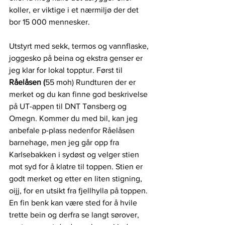
koller, er viktige i et nærmiljø der det 
bor 15 000 mennesker. 
Utstyrt med sekk, termos og vannflaske, 
joggesko på beina og ekstra genser er 
jeg klar for lokal topptur. Først til
Råelåsen (
55 moh) Rundturen der er 
merket og du kan finne god beskrivelse 
på UT-appen til DNT Tønsberg og 
Omegn. Kommer du med bil, kan jeg 
anbefale p-plass nedenfor Råelåsen 
barnehage, men jeg går opp fra 
Karlsebakken i sydøst og velger stien 
mot syd for å klatre til toppen. Stien er 
godt merket og etter en liten stigning, 
oijj, for en utsikt fra fjellhylla på toppen. 
En fin benk kan være sted for å hvile 
trette bein og derfra se langt sørover, 