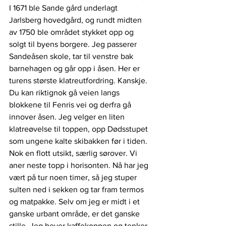
I 1671 ble Sande gård underlagt 
Jarlsberg hovedgård, og rundt midten 
av 1750 ble området stykket opp og 
solgt til byens borgere. Jeg passerer 
Sandeåsen skole, tar til venstre bak 
barnehagen og går opp i åsen. Her er 
turens største klatreutfordring. Kanskje. 
Du kan riktignok gå veien langs 
blokkene til Fenris vei og derfra gå 
innover åsen. Jeg velger en liten 
klatreøvelse til toppen, opp Dødsstupet 
som ungene kalte skibakken før i tiden. 
Nok en flott utsikt, særlig sørover. Vi 
aner neste topp i horisonten. Nå har jeg 
vært på tur noen timer, så jeg stuper 
sulten ned i sekken og tar fram termos 
og matpakke. Selv om jeg er midt i et 
ganske urbant område, er det ganske 
stille. Jeg hever kaffekoppen og tenker 