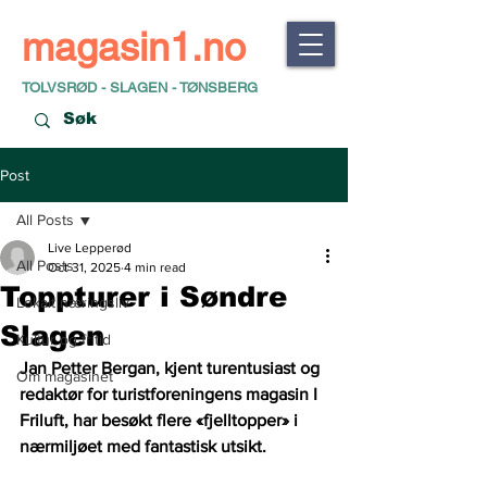
magasin1.no
TOLVSRØD - SLAGEN - TØNSBERG
Post
All Posts
Live Lepperød
All Posts
Oct 31, 2025
4 min read
Toppturer i Søndre
Lokalt næringsliv
Slagen
Kultur og fritid
Jan Petter Bergan, kjent turentusiast og 
Om magasinet
redaktør for turistforeningens magasin I 
Friluft, har besøkt flere «fjelltopper» i 
nærmiljøet med fantastisk utsikt. 