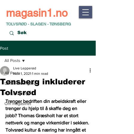
magasin1.no
TOLVSRØD - SLAGEN - TØNSBERG
Post
All Posts
Live Lepperød
All Posts
Nov 1, 2021
1 min read
Tønsberg inkluderer
Lokalt næringsliv
Tolvsrød
Kultur og fritid
Trenger bedriften din arbeidskraft eller 
Om magasinet
trenger du hjelp til å skaffe deg en 
jobb? Thomas Græsholt har et stort 
nettverk og mange virkemidler i sekken. 
Tolvsrød kultur & næring har inngått et 