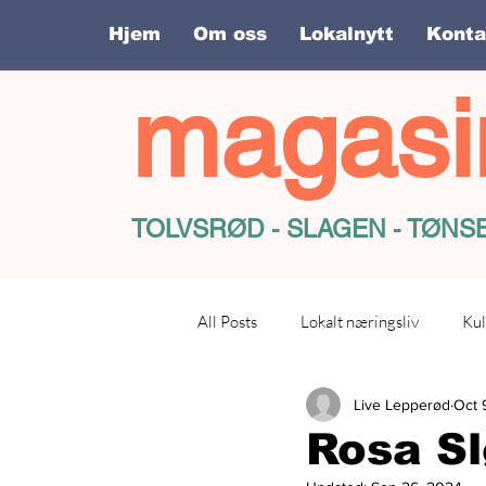
Hjem
Om oss
Lokalnytt
Konta
magasi
TOLVSRØD - SLAGEN - TØN
All Posts
Lokalt næringsliv
Kul
Live Lepperød
Oct 
Rosa Sl