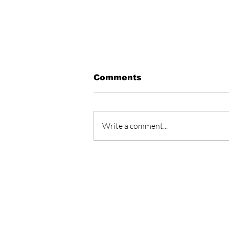
Comments
Write a comment...
Sommer på Ormøya
Motta vårt nyhetsb