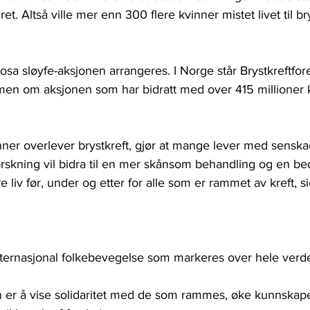
ret. Altså ville mer enn 300 flere kvinner mistet livet til br
Rosa sløyfe-aksjonen arrangeres. I Norge står Brystkreftfo
en om aksjonen som har bidratt med over 415 millioner kr
vinner overlever brystkreft, gjør at mange lever med senska
rskning vil bidra til en mer skånsom behandling og en be
re liv før, under og etter for alle som er rammet av kreft, s
 
internasjonal folkebevegelse som markeres over hele verde
 er å vise solidaritet med de som rammes, øke kunnska