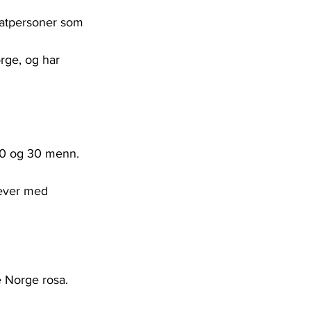
ivatpersoner som 
rge, og har 
20 og 30 menn.
lever med 
e Norge rosa. 