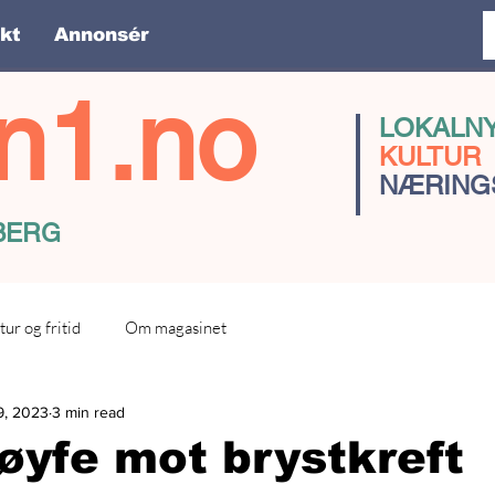
kt
Annonsér
n1.no
LOKALN
KULTUR
NÆRING
SBERG
tur og fritid
Om magasinet
9, 2023
3 min read
øyfe mot brystkreft