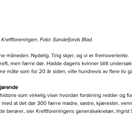
Kreftforeningen. Foto: Sandefjords Blad.
nne måneden. Nydelig. Ting skjer, og vi er fremoverlente.
tkreft, men færre dør. Hadde dagens kvinner blitt undersøk
e måte som for 20 år siden, ville hundrevis av flere liv gåt
gjørende
historie som virkelig viser hvordan forskning redder og for
e med at det dør 300 færre mødre, søstre, kjærester, venn
e berører, sier Kreftforeningens generalsekretær, Ingrid 