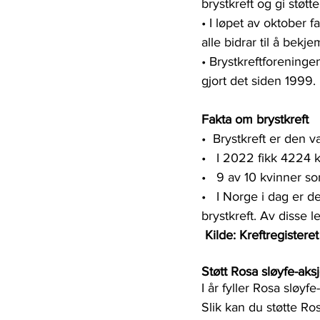
brystkreft og gi støtte
• I løpet av oktober 
alle bidrar til å bekje
• Brystkreftforeninge
gjort det siden 1999.
Fakta om brystkreft
•  Brystkreft er den 
•   I 2022 fikk 4224
•   9 av 10 kvinner s
•   I Norge i dag er 
brystkreft. Av disse 
 Kilde: Kreftregisteret
Støtt Rosa sløyfe-aks
I år fyller Rosa sløy
Slik kan du støtte Ros