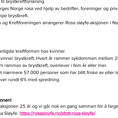
 til brystkreftforskning.
farges Norge rosa ved hjelp av bedrifter, foreninger og pr
mpe brystkreft.
n og Kreftforeningen arrangerer Rosa sløyfe-aksjonen i No
vanligste kreftformen hos kvinner.
 kvinner brystkreft. Hvert år rammer sykdommen mellom 
om rammes av brystkreft, overlever i fem år eller mer.
det nærmere 57 000 personer som har blitt friske av eller 
lever rundt 6% med spredning.
jonen!
fe-aksjonen 25 år og vi går nok en gang sammen for å farg
a Sløyfe: 
https://rosasloyfe.no/stott-rosa-sloyfe/