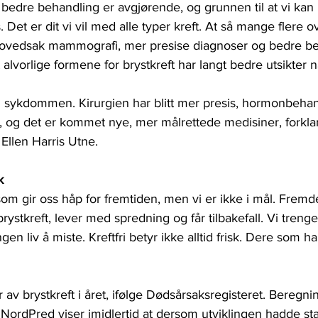
bedre behandling er avgjørende, og grunnen til at vi kan 
 Det er dit vi vil med alle typer kreft. At så mange flere o
i hovedsak mammografi, mer presise diagnoser og bedre be
alvorlige formene for brystkreft har langt bedre utsikter n
ti sykdommen. Kirurgien har blitt mer presis, hormonbehandl
ll, og det er kommet nye, mer målrettede medisiner, forklar
Ellen Harris Utne. 
k 
 som gir oss håp for fremtiden, men vi er ikke i mål. Fremd
ystkreft, lever med spredning og får tilbakefall. Vi treng
ngen liv å miste. Kreftfri betyr ikke alltid frisk. Dere som h
 av brystkreft i året, ifølge Dødsårsaksregisteret. Beregni
NordPred viser imidlertid at dersom utviklingen hadde sta