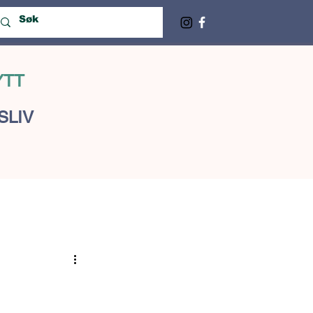
YTT
SLIV