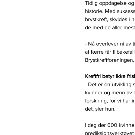
Tidlig oppdagelse og 
historie. Med suksess.
brystkreft, skyldes 
de med de aller mest 
- Nå overlever ni av 
at færre får tilbakefa
Brystkreftforeningen, 
Kreftfri betyr ikke fris
- Det er en utvikling
kvinner og menn av br
forskning, for vi har i
det, sier hun.
I dag dør 600 kvinner
prediksjonsverktøyet 