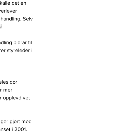
kalle det en 
verlever 
handling. Selv 
å. 
ing bidrar til 
er styreleder i 
eles dør 
er mer 
ar opplevd vet 
nger gjort med 
nset i 2001, 