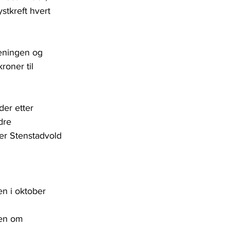
ystkreft hvert 
reningen og 
oner til 
der etter 
dre 
ier Stenstadvold 
n i oktober 
pen om 