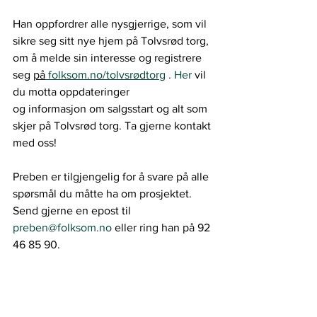
Han oppfordrer alle nysgjerrige, som vil 
sikre seg sitt nye hjem på Tolvsrød torg, 
om å melde sin interesse og registrere 
seg 
på
folksom.no/tolvsrødtorg
 . Her
 vil 
du motta oppdateringer
og informasjon om salgsstart og alt som 
skjer på Tolvsrød torg. Ta gjerne kontakt 
med oss!
Preben er tilgjengelig for å svare på alle 
spørsmål du måtte ha om prosjektet. 
Send gjerne en epost til 
preben@folksom.no
 eller ring han på 92 
46 85 90.
Tekst:
 Henriette Throndsen, 
markedskoordinator i Folksom.
Lokalt næringsliv