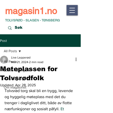
magasin1.no
TOLVSRØD - SLAGEN - TØNSBERG
Post
All Posts
Live Lepperød
All Posts
Mar 21, 2024
2 min read
Møteplassen for
Lokalt næringsliv
Tolvsrødfolk
Kultur og fritid
Updated:
Apr 28, 2025
Om magasinet
Tolvsrød torg skal bli en trygg, levende 
og hyggelig møteplass med det du 
trenger i dagliglivet ditt, både av flotte 
nærfunksjoner og sosialt påfyll.
 Et