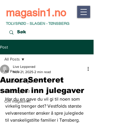
magasin1.no
TOLVSRØD - SLAGEN - TØNSBERG
Post
All Posts
Live Lepperød
All Posts
Nov 21, 2025
2 min read
AuroraSenteret
Lokalt næringsliv
samler inn julegaver
Kultur og fritid
Har du en gave du vil gi til noen som 
Om magasinet
virkelig trenger det? Vestfolds største 
velværesenter ønsker å spre juleglede 
til vanskeligstilte familier i Tønsberg. 