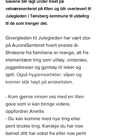
Gavene blir lagt under treet på 
velværesenteret på Kilen og blir overlevert til 
Julegleden i Tønsberg kommune til utdeling 
til de som trenger det.
Givergleden til Julegleden har vært stor 
på AuroraSenteret hvert eneste år. 
Ønskene fra familiene er mange, alt fra 
elementære ting som ulltøy, vintersko, 
joggedresser og gymtøy til leker og 
spill.
 Også hygieneartikler, såper og 
kremer står høyt på ønskelisten.
- 
Kom gjerne innom oss med en liten 
gave som vi kan bringe videre, 
oppfordrer Anette. 
- 
Du kan komme med nye ting eller 
pent brukte ting. Kanskje du har noe 
barnet ditt har vokst fra eller noe pent 