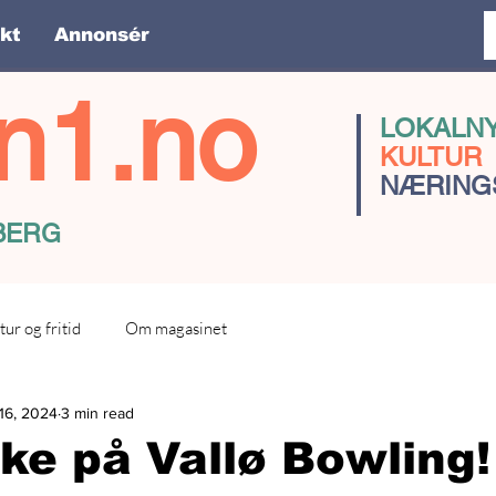
kt
Annonsér
n1.no
LOKALN
KULTUR
NÆRING
SBERG
tur og fritid
Om magasinet
16, 2024
3 min read
rike på Vallø Bowling!