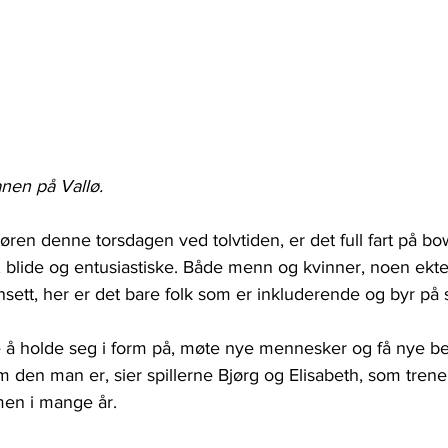
anen på Vallø.
øren denne torsdagen ved tolvtiden, er det full fart på b
r, blide og entusiastiske. Både menn og kvinner, noen ektef
sett, her er det bare folk som er inkluderende og byr på 
te å holde seg i form på, møte nye mennesker og få nye be
en man er, sier spillerne Bjørg og Elisabeth, som trener
men i mange år.