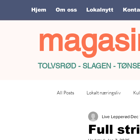
Hjem
Om oss
Lokalnytt
Konta
magasi
TOLVSRØD - SLAGEN - TØN
All Posts
Lokalt næringsliv
Kul
Live Lepperød
Dec 
Full st