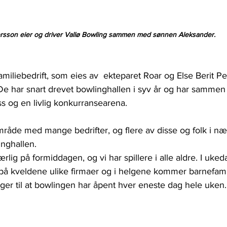
ersson eier og driver Vallø Bowling sammen med sønnen Aleksander. 
amiliebedrift, som eies av  ekteparet Roar og Else Berit P
e har snart drevet bowlinghallen i syv år og har sammen
ss og en livlig konkurransearena. 
råde med mange bedrifter, og flere av disse og folk i nær
inghallen.
særlig på formiddagen, og vi har spillere i alle aldre. I uke
på kveldene ulike firmaer og i helgene kommer barnefamil
egger til at bowlingen har åpent hver eneste dag hele uken.