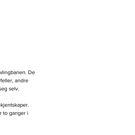
owlingbanen. De 
eller, andre 
seg selv.
kjentskaper. 
 to ganger i 