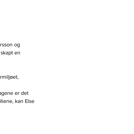
ersson og 
 skapt en 
miljøet, 
dagene er det 
iene, kan Else 