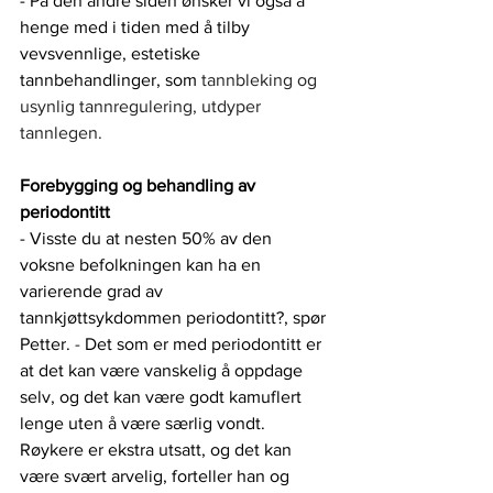
- På den andre siden ønsker vi også å 
henge med i tiden med å tilby 
vevsvennlige, estetiske 
tannbehandlinger, som
 tannbleking og 
usynlig tannregulering, utdyper 
tannlegen. 
Forebygging og behandling av 
periodontitt
- Visste du at nesten 50% av den 
voksne befolkningen kan ha en 
varierende grad av 
tannkjøttsykdommen periodontitt?, spør 
Petter.
 - 
Det som er med periodontitt er 
at det kan være vanskelig å oppdage 
selv, og det kan være godt kamuflert 
lenge uten å være særlig vondt. 
Røykere er ekstra utsatt, og det kan 
være svært arvelig, forteller han og 