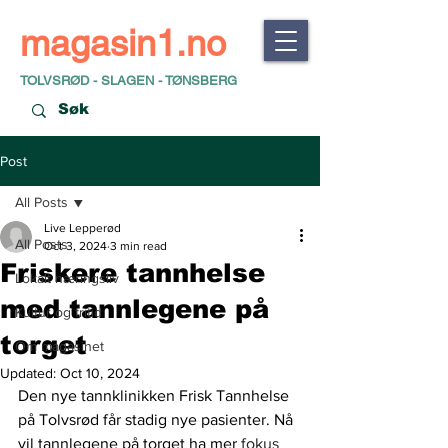
magasin1.no
TOLVSRØD - SLAGEN - TØNSBERG
Post
All Posts
Live Lepperød
All Posts
Oct 3, 2024
3 min read
Friskere tannhelse
Lokalt næringsliv
med tannlegene på
Kultur og fritid
torget
Om magasinet
Updated:
Oct 10, 2024
Den nye tannklinikken Frisk Tannhelse 
på Tolvsrød får stadig nye pasienter. Nå 
vil tannlegene på torget ha mer
 fokus 