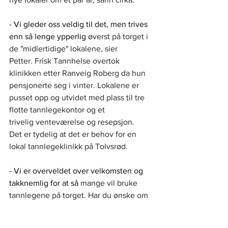
- Vi gleder oss veldig til det, men trives 
enn så lenge ypperlig
 øverst på torget i 
de "midlertidige" lokalene, sier 
Petter. Frisk Tannhelse overtok 
klinikken etter Ranveig Roberg da hun 
pensjonerte seg i vinter. Lokalene er 
pusset opp og utvidet med plass til tre 
flotte tannlegekontor og et 
trivelig venteværelse og resepsjon. 
Det er tydelig at det er behov for en 
lokal tannlegeklinikk på Tolvsrød. 
- Vi er overveldet over velkomsten og 
takknemlig for at så
 mange vil bruke 
tannlegene på torget. Har du ønske om 
en lokal tannlege på Tolvsrød er 
det bare å ta kontakt - vi har plass til 