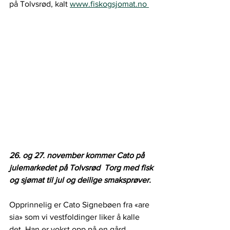
på Tolvsrød, kalt 
www.fiskogsjomat.no 
26. og 27. november kommer Cato på 
julemarkedet på Tolvsrød  Torg med fisk 
og sjømat til jul og deilige smaksprøver.
Opprinnelig er Cato Signebøen fra «are 
sia» som vi vestfoldinger liker å kalle 
det. Han er vokst opp på en gård 