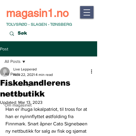
magasin1.no
TOLVSRØD - SLAGEN - TØNSBERG
Post
All Posts
Live Lepperød
All Posts
Nov 22, 2021
4 min read
Fiskehandlerens
Lokalt næringsliv
nettbutikk
Kultur og fritid
Updated:
Mar 13, 2023
Om magasinet
Han er ihuga lokalpatriot, til tross for at 
han er nyinnflyttet østfolding fra 
Finnmark. Snart åpner Cato Signebøen 
ny nettbutikk for salg av fisk og sjømat 