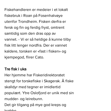
Fiskehandleren er medeier i et lokalt 
fiskebruk i Roan på Fosenhalvøye 
utenfor Trondheim. Fisken derfra er 
fersk og fin og ferdig fryst, omtrent 
samtidig som den dras opp av
vannet. - Vi er så heldige å kunne tilby 
fisk litt lenger nordfra. Der er vannet 
kaldere, torsken er «fast i fisken» og 
kjempegod, flirer Cato.
Tre fisk i uka
Her hjemme har Fiskeridirektoratet 
stengt for torskefiske i Skagerak. Å fiske 
skalldyr med tegner er imidlertid 
populært. Ytre Oslofjord er unik med sin 
mudder- og leirebunn.
Det gir tilgang på mye god kreps og 
krabbe. 