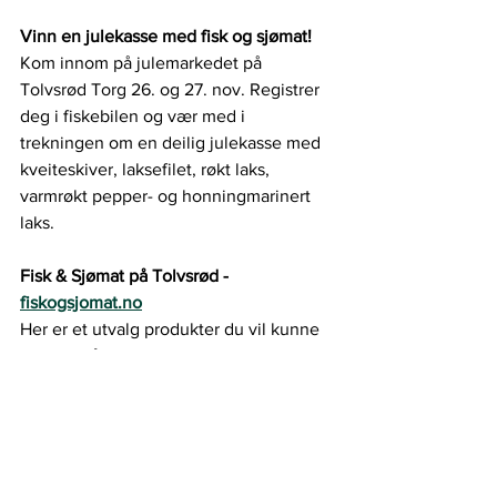
Vinn en julekasse med fisk og sjømat!
Kom innom på julemarkedet på 
Tolvsrød Torg 26. og 27. nov. Registrer 
deg i fiskebilen og vær med i 
trekningen om en deilig julekasse med 
kveiteskiver, laksefilet, røkt laks, 
varmrøkt pepper- og honningmarinert 
laks.
Fisk & Sjømat på Tolvsrød - 
fiskogsjomat.no
Her er et utvalg produkter du vil kunne 
bestille på nettsiden:
• Ryggfilet av torsk, hyse, sei og lange
• Filet av kveite, laks og ørret
• Varmrøkt laks, pepper- eller
honningmarinert
• Sjøkreps, rå og fryst