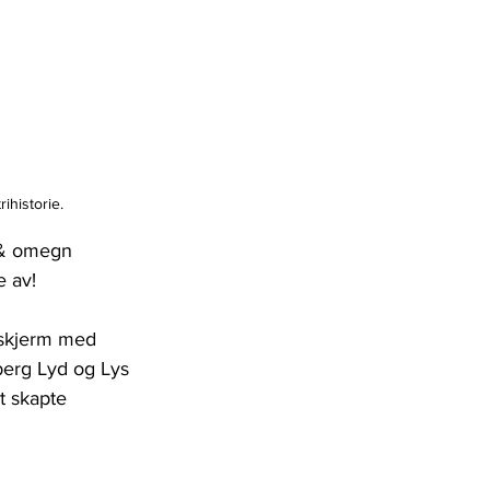
ihistorie.
ø & omegn 
e av! 
orskjerm med 
berg Lyd og Lys 
t skapte 