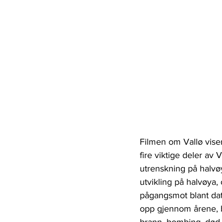
Filmen om Vallø viser 
fire viktige deler av 
utrenskning på halvøy
utvikling på halvøya
pågangsmot blant dati
opp gjennom årene, 
brann, bombing, død 