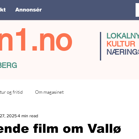
kt
Annonsér
n1.no
LOKALN
KULTUR
NÆRING
SBERG
tur og fritid
Om magasinet
27, 2025
4 min read
nde film om Vallø