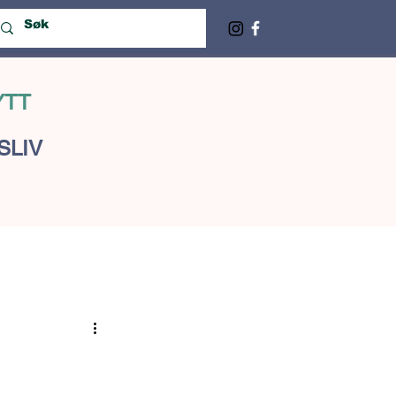
YTT
SLIV