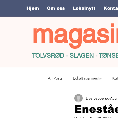
Hjem
Om oss
Lokalnytt
Konta
magasi
TOLVSRØD - SLAGEN - TØN
All Posts
Lokalt næringsliv
Kul
Live Lepperød
Aug 
Eneståe