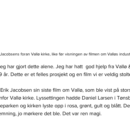
Jacobsens foran Vallø kirke, like før visningen av filmen om Valløs industr
jeg har gjort dette alene. Jeg har hatt  god hjelp fra Vall
år. Dette er et felles prosjekt og en film vi er veldig stolt
 Erik Jacobsen sin siste film om Vallø, som ble vist på st
enfor Vallø kirke. Lyssettingen hadde Daniel Larsen i Tøns
eparken og kirken lyste opp i rosa, grønt, gult og blått. De
emning, jo mørkere det ble. Det var ren magi.