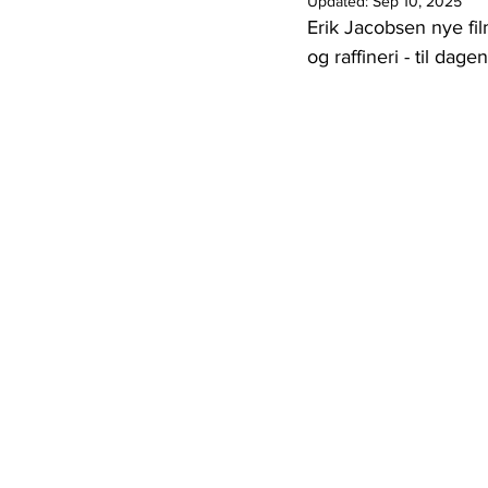
Updated:
Sep 10, 2025
Erik Jacobsen nye film
og raffineri - til da