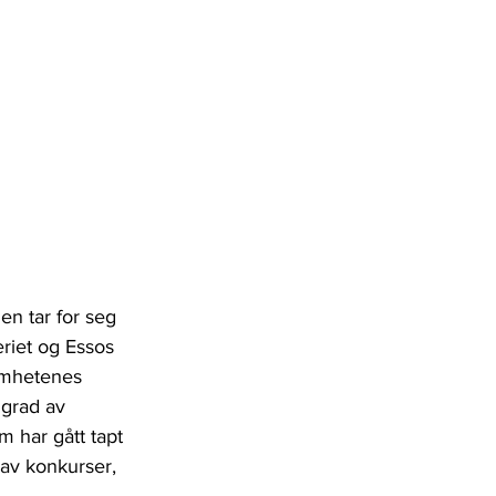
en tar for seg 
eriet og Essos 
somhetenes 
 grad av 
 har gått tapt 
av konkurser, 