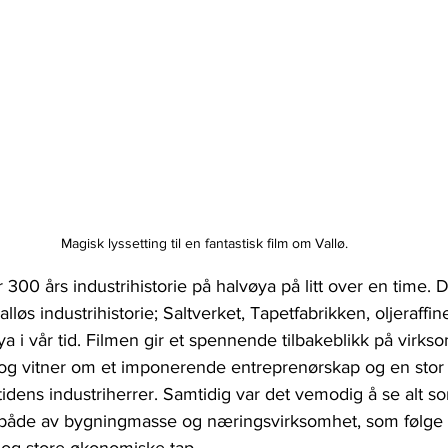
Magisk lyssetting til en fantastisk film om Vallø.
300 års industrihistorie på halvøya på litt over en time. D
Valløs industrihistorie; Saltverket, Tapetfabrikken, oljeraffin
a i vår tid. Filmen gir et spennende tilbakeblikk på virk
, og vitner om et imponerende entreprenørskap og en stor
dens industriherrer. Samtidig var det vemodig å se alt som
både av bygningmasse og næringsvirksomhet, som følge 
og store økonomiske tap. 