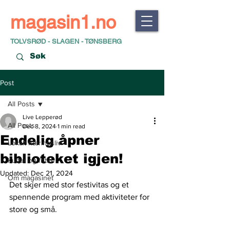
magasin1.no
TOLVSRØD - SLAGEN - TØNSBERG
Post
All Posts
Live Lepperød
All Posts
Dec 8, 2024
1 min read
Endelig åpner
Lokalt næringsliv
biblioteket igjen!
Kultur og fritid
Updated:
Dec 21, 2024
Om magasinet
Det skjer med stor festivitas og et 
spennende program med aktiviteter for 
store og små.