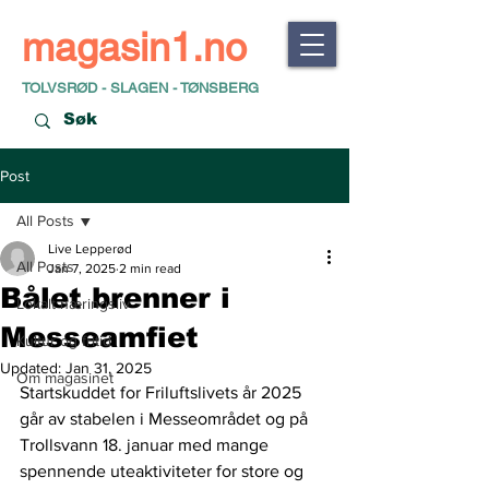
magasin1.no
TOLVSRØD - SLAGEN - TØNSBERG
Post
All Posts
Live Lepperød
All Posts
Jan 7, 2025
2 min read
Bålet brenner i
Lokalt næringsliv
Messeamfiet
Kultur og fritid
Updated:
Jan 31, 2025
Om magasinet
Startskuddet for Friluftslivets år 2025 
går av stabelen i Messeområdet og på 
Trollsvann 18. januar med mange 
spennende uteaktiviteter for store og 