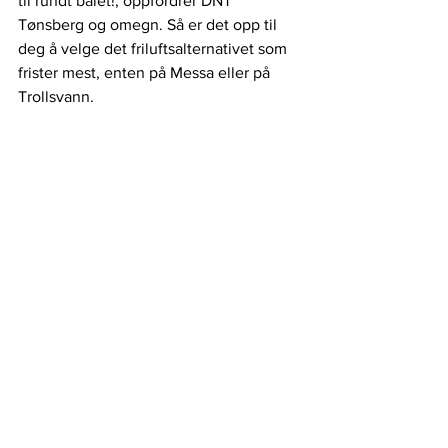
til rundt bålet!, oppfordrer DNT 
Tønsberg og omegn. Så er det opp til 
deg å velge det friluftsalternativet som 
frister mest, enten på Messa eller på 
Trollsvann.
Kultur og fritid
See All