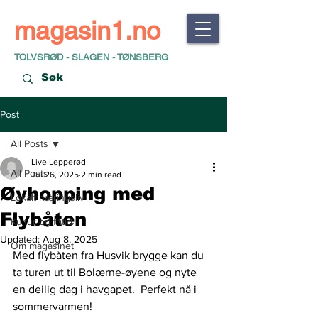
magasin1.no
TOLVSRØD - SLAGEN - TØNSBERG
Post
All Posts
Live Lepperød
All Posts
Jul 26, 2025
2 min read
Øyhopping med
Lokalt næringsliv
Flybåten
Kultur og fritid
Updated:
Aug 8, 2025
Om magasinet
Med flybåten fra Husvik brygge kan du 
ta turen ut til Bolærne-øyene og nyte 
en deilig dag i havgapet.  Perfekt nå i 
sommervarmen! 