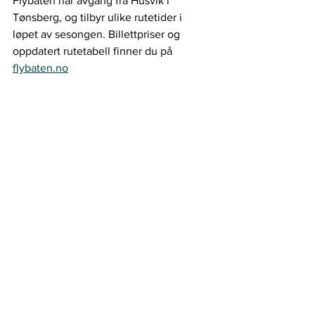
Flybåten har avgang fra Husvik i 
Tønsberg, og tilbyr ulike rutetider i 
løpet av sesongen. Billettpriser og 
oppdatert rutetabell finner du på 
flybaten.no
Arne Osmundsvaag driver flybåten som tar 
deg ut til Bolærne-øyene fra Husvik.